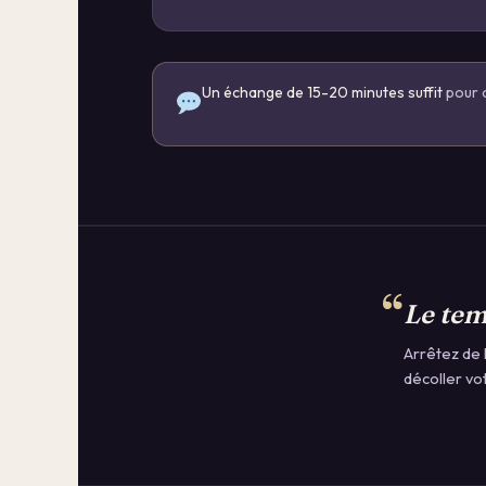
Un échange de 15-20 minutes suffit
pour c
“
Le temp
Arrêtez de 
décoller vo