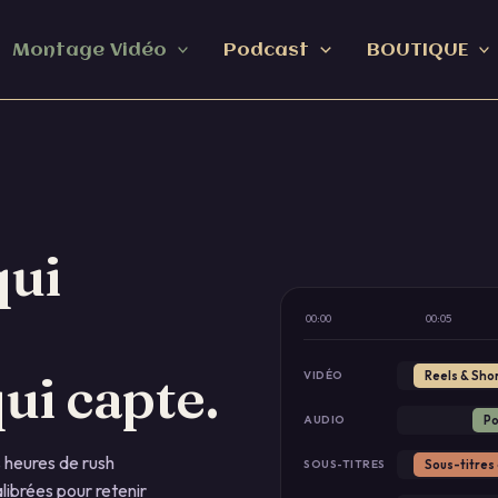
Montage Vidéo
Podcast
BOUTIQUE
qui
00:00
00:05
ui capte.
Reels & Sho
VIDÉO
Po
AUDIO
s heures de rush
Sous-titres
SOUS-TITRES
librées pour retenir