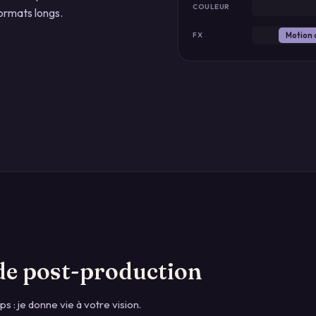
COULEUR
formats longs.
Motion 
FX
de post-production
s : je donne vie à votre vision.