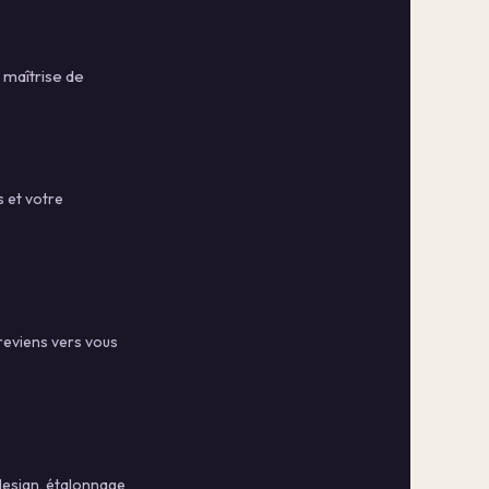
 maîtrise de
s et votre
reviens vers vous
 design, étalonnage