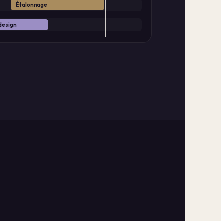
Étalonnage
design