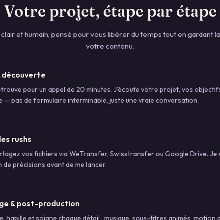
Votre projet, étape par étape
clair et humain, pensé pour vous libérer du temps tout en gardant la
votre contenu.
& découverte
trouve pour un appel de 20 minutes. J’écoute votre projet, vos objectif
 — pas de formulaire interminable, juste une vraie conversation.
des rushs
tagez vos fichiers via WeTransfer, Swisstransfer ou Google Drive. Je 
n de précisions avant de me lancer.
e & post-production
, habille et soigne chaque détail : musique, sous-titres animés, motion