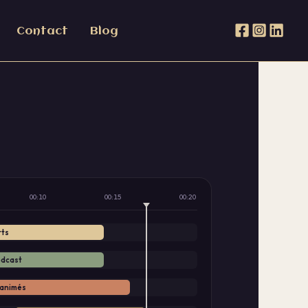
Contact
Blog
00:10
00:15
00:20
rts
dcast
 animés